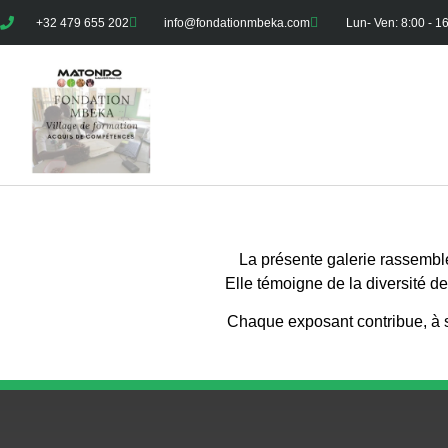
+32 479 655 202
info@fondationmbeka.com
Lun- Ven: 8:00 - 1
La présente galerie rassemble
Elle témoigne de la diversité d
Chaque exposant contribue, à sa